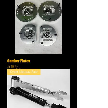
Camber Plates
在庫なし
Cyber Monday Sale