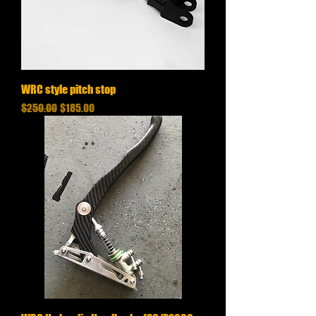
WRC style pitch stop
通常価格
セール価格
$250.00
$185.00