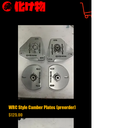
WRC Style Camber Plates (preorder)
価格
$125.00