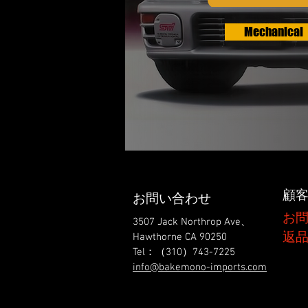
Mechanical
顧
お問い合わせ
お
3507 Jack Northrop Ave、
返品
Hawthorne CA 90250
Tel：（310）743-7225
info@bakemono-imports.com