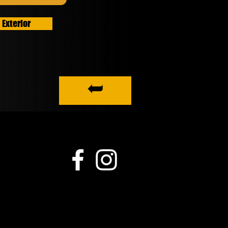
Exterior
➦