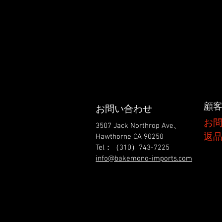
顧
お問い合わせ
お
3507 Jack Northrop Ave、
返品
Hawthorne CA 90250
Tel：（310）743-7225
info@bakemono-imports.com